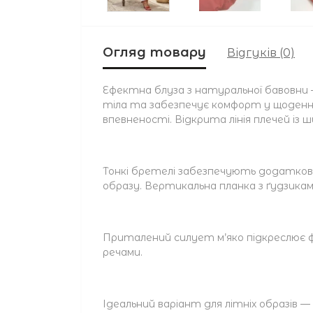
Огляд товару
Відгуків (0)
Ефектна блуза з натуральної бавовни 
тіла та забезпечує комфорт у щоденно
впевненості. Відкрита лінія плечей і
Тонкі бретелі забезпечують додаткову
образу. Вертикальна планка з ґудзикам
Приталений силует м’яко підкреслює фіг
речами.
Ідеальний варіант для літніх образів — 