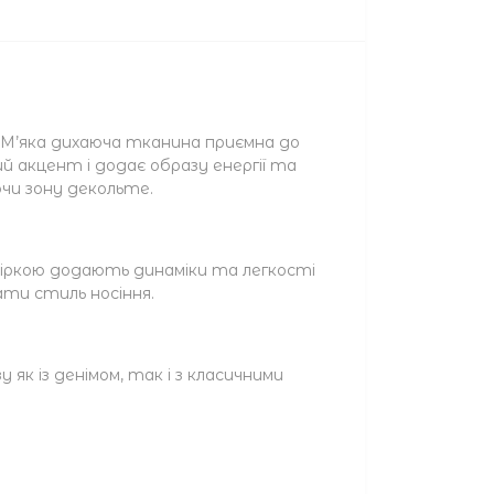
. М’яка дихаюча тканина приємна до
й акцент і додає образу енергії та
чи зону декольте.
біркою додають динаміки та легкості
ати стиль носіння.
як із денімом, так і з класичними