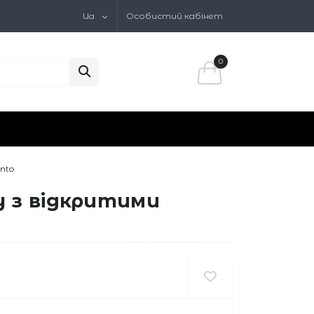
Ua
Особистий кабінет
0
nto
у з відкритими