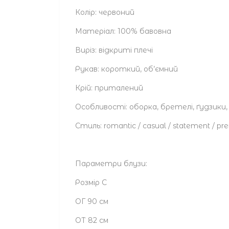
Колір: червоний
Матеріал: 100% бавовна
Виріз: відкриті плечі
Рукав: короткий, об’ємний
Крій: приталений
Особливості: оборка, бретелі, ґудзики
Стиль: romantic / casual / statement / p
Параметри блузи:
Розмір С
ОГ 90 см
ОТ 82 см