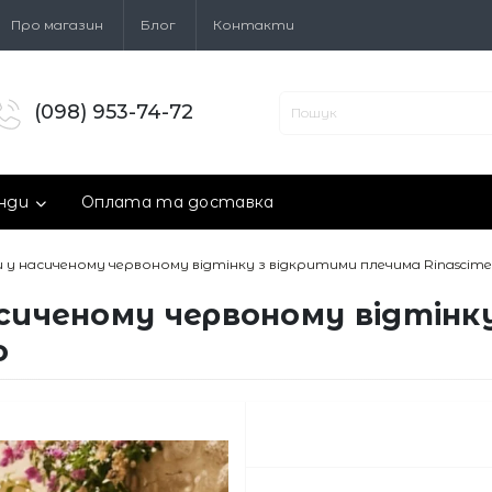
Про магазин
Блог
Контакти
(098) 953-74-72
нди
Оплата та доставка
и у насиченому червоному відтінку з відкритими плечима Rinascime
асиченому червоному відтінк
o