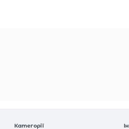
Категорії
І