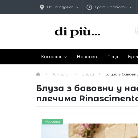
Наша адреса
Графік роботи
Каталог
Новинки
Акції
Бре
Каталог
Блузи
Блуза з бавовн
Блуза з бавовни у н
плечима Rinasciment
Новинка