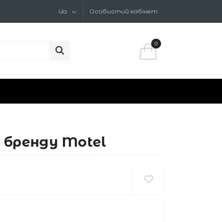
Ua
Особистий кабінет
0
 бренду Motel