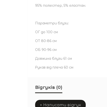
95% поліестер, 5% еластан.
Параметри блузи:
ОГ до 100 см
ОТ 80-86 см
ОБ 90-96 см
Довжина блузи 61 см
Рукав від плеча 60 см
Відгуків (0)
+ Написати відгук