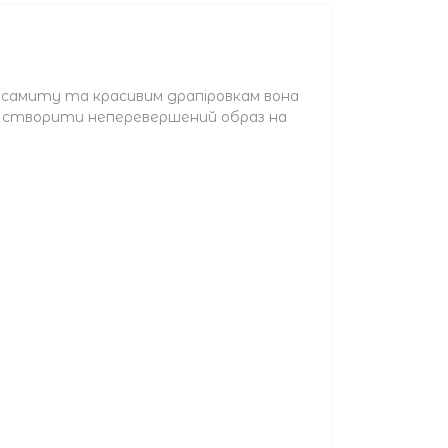
оксамиту та красивим драпіровкам вона
— і створити неперевершений образ на