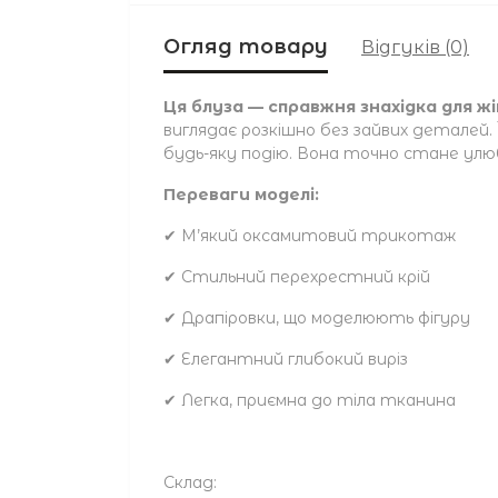
Огляд товару
Відгуків (0)
Ця блуза — справжня знахідка для ж
виглядає розкішно без зайвих деталей
будь-яку подію. Вона точно стане улю
Переваги моделі:
✔ М’який оксамитовий трикотаж
✔ Стильний перехрестний крій
✔ Драпіровки, що моделюють фігуру
✔ Елегантний глибокий виріз
✔ Легка, приємна до тіла тканина
Склад: