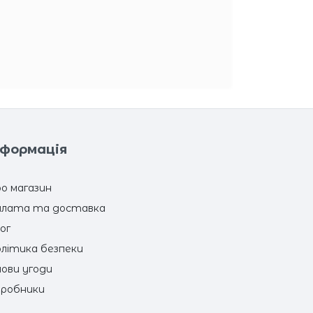
нформація
о магазин
лата та доставка
ог
літика безпеки
ови угоди
робники