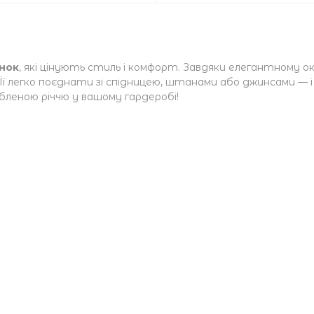
інок
, які цінують стиль і комфорт. Завдяки елегантному 
. Її легко поєднати зі спідницею, штанами або джинсами 
бленою річчю у вашому гардеробі!