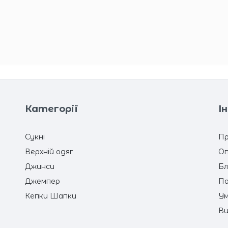
Категорії
І
Сукні
Пр
Верхній одяг
Оп
Джинси
Бл
Джемпер
По
Кепки Шапки
Ум
Ви