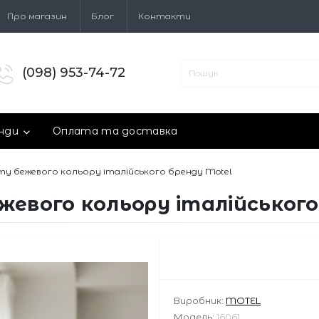
Про магазин
Блог
Контакти
(098) 953-74-72
нди
Оплата та доставка
ту бежевого кольору італійського бренду Motel
жевого кольору італійського
Виробник:
MOTEL
Модель:
16061