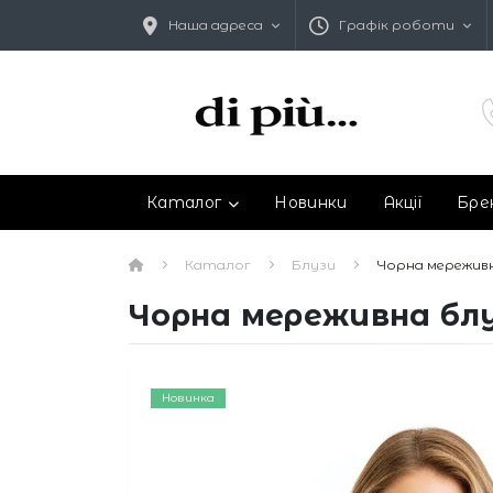
Наша адреса
Графік роботи
Каталог
Новинки
Акції
Бре
Каталог
Блузи
Чорна мереживн
Чорна мереживна блу
Новинка