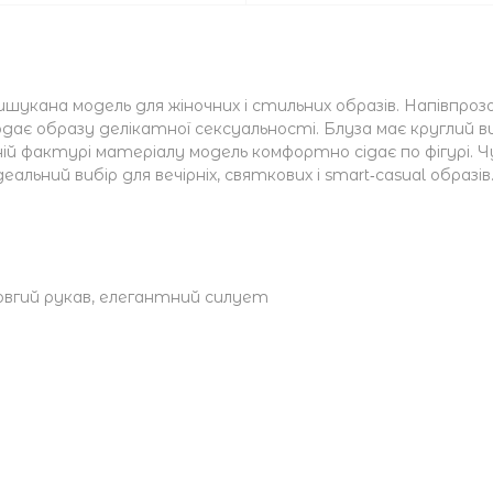
шукана модель для жіночних і стильних образів. Напівпро
дає образу делікатної сексуальності. Блуза має круглий в
 фактурі матеріалу модель комфортно сідає по фігурі. Чу
ьний вибір для вечірніх, святкових і smart‑casual образів
овгий рукав, елегантний силует