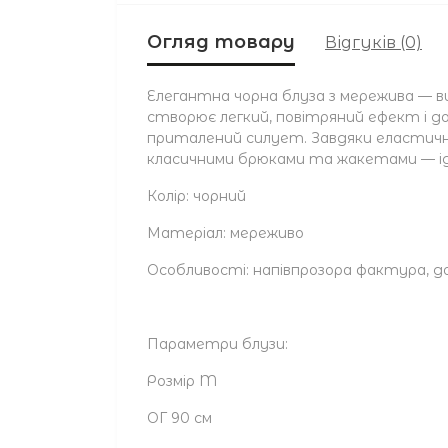
Огляд товару
Відгуків (0)
Елегантна чорна блуза з мережива — ви
створює легкий, повітряний ефект і до
приталений силует. Завдяки еластичній
класичними брюками та жакетами — ідеал
Колір: чорний
Матеріал: мереживо
Особливості: напівпрозора фактура, д
Параметри блузи:
Розмір M
ОГ 90 см