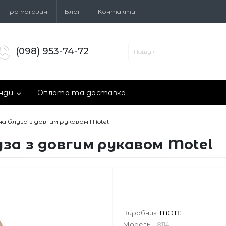
Про магазин
Блог
Контакти
(098) 953-74-72
нди
Оплата та доставка
а блуза з довгим рукавом Motel
за з довгим рукавом Motel
Виробник:
MOTEL
Модель:
L8114