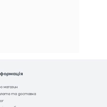
нформація
о магазин
лата та доставка
ог