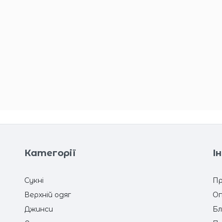
Категорії
І
Сукні
Пр
Верхній одяг
Оп
Джинси
Бл