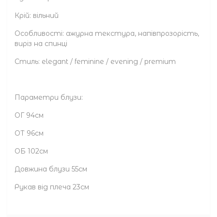
Крій: вільний
Особливості: ажурна текстура, напівпрозорість,
виріз на спинці
Стиль: elegant / feminine / evening / premium
Параметри блузи:
ОГ 94см
ОТ 96см
ОБ 102см
Довжина блузи 55см
Рукав від плеча 23см