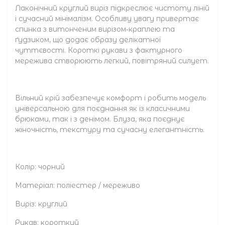
Лаконічний круглий виріз підкреслює чистоту ліній
і сучасний мінімалізм. Особливу увагу привертає
спинка з витонченим вирізом‑краплею та
ґудзиком, що додає образу делікатної
чуттєвості. Короткі рукави з фактурного
мережива створюють легкий, повітряний силует.
Вільний крій забезпечує комфорт і робить модель
універсальною для поєднання як із класичними
брюками, так і з денімом. Блуза, яка поєднує
жіночність, текстуру та сучасну елегантність.
Колір: чорний
Матеріал: поліестер / мереживо
Виріз: круглий
Рукав: короткий