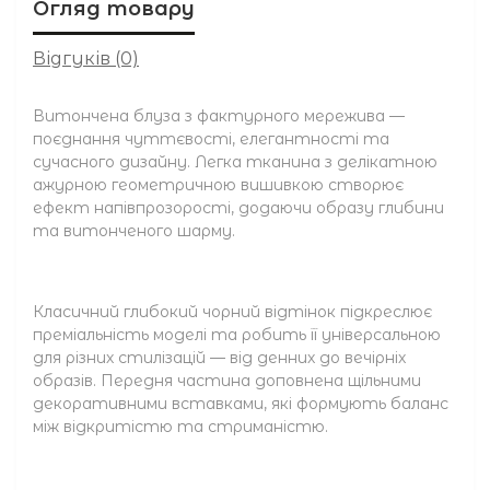
Огляд товару
Відгуків (0)
Витончена блуза з фактурного мережива —
поєднання чуттєвості, елегантності та
сучасного дизайну. Легка тканина з делікатною
ажурною геометричною вишивкою створює
ефект напівпрозорості, додаючи образу глибини
та витонченого шарму.
Класичний глибокий чорний відтінок підкреслює
преміальність моделі та робить її універсальною
для різних стилізацій — від денних до вечірніх
образів. Передня частина доповнена щільними
декоративними вставками, які формують баланс
між відкритістю та стриманістю.