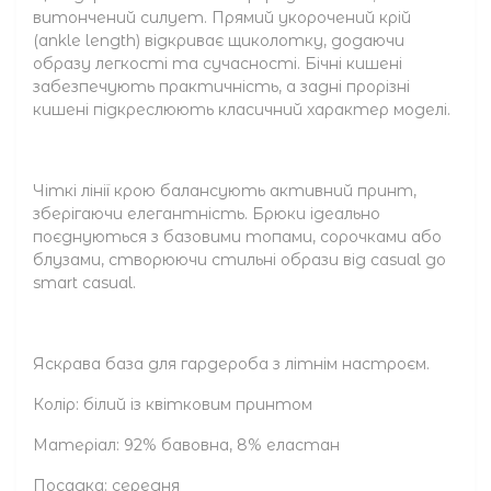
витончений силует. Прямий укорочений крій
(ankle length) відкриває щиколотку, додаючи
образу легкості та сучасності. Бічні кишені
забезпечують практичність, а задні прорізні
кишені підкреслюють класичний характер моделі.
Чіткі лінії крою балансують активний принт,
зберігаючи елегантність. Брюки ідеально
поєднуються з базовими топами, сорочками або
блузами, створюючи стильні образи від casual до
smart casual.
Яскрава база для гардероба з літнім настроєм.
Колір: білий із квітковим принтом
Матеріал: 92% бавовна, 8% еластан
Посадка: середня