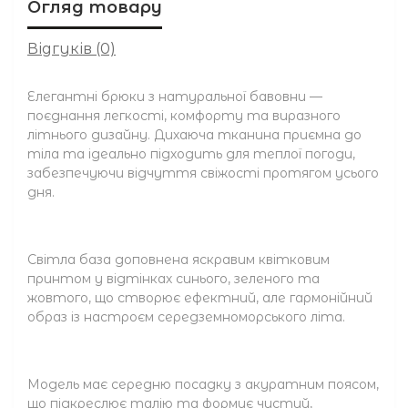
Огляд товару
Відгуків (0)
Елегантні брюки з натуральної бавовни —
поєднання легкості, комфорту та виразного
літнього дизайну. Дихаюча тканина приємна до
тіла та ідеально підходить для теплої погоди,
забезпечуючи відчуття свіжості протягом усього
дня.
Світла база доповнена яскравим квітковим
принтом у відтінках синього, зеленого та
жовтого, що створює ефектний, але гармонійний
образ із настроєм середземноморського літа.
Модель має середню посадку з акуратним поясом,
що підкреслює талію та формує чистий,