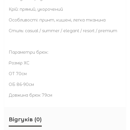
Крій: прямий, укорочений
Особливості: принт, кишені, легка тканина
Стиль: casual / summer / elegant / resort / premium
Параметри брюк:
Розмір ХС
ОТ 70см
ОБ 86-90см
Довжина брюк 79см
Відгуків (0)