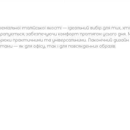
преміальної італійської якості — ідеальний вибір для тих, х
драпується, забезпечуючи комфорт протягом усього дня. 
ь брюки практичними та універсальними. Лаконічний дизайн 
ами — як для офісу, так і для повсякденних образів.