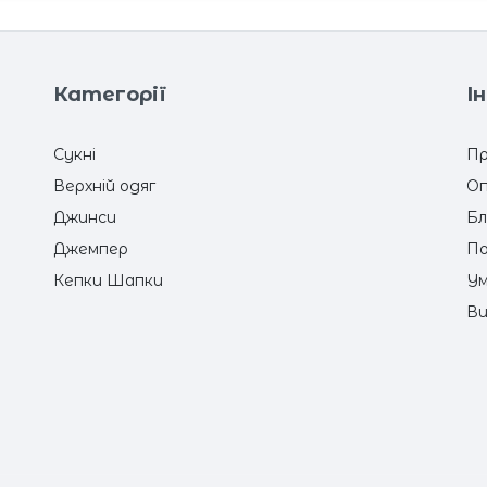
Категорії
І
Сукні
Пр
Верхній одяг
Оп
Джинси
Бл
Джемпер
По
Кепки Шапки
Ум
Ви