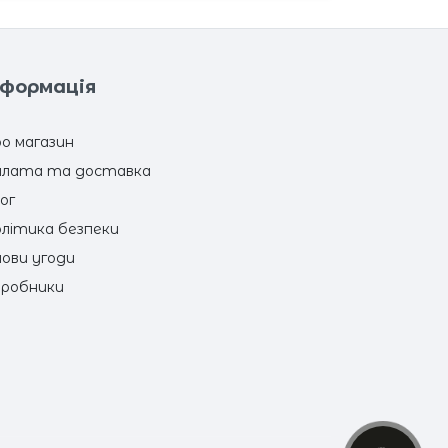
нформація
о магазин
лата та доставка
ог
літика безпеки
ови угоди
робники