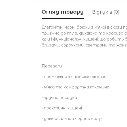
Огляд товару
Відгуків (0)
Елегантні чорні брюки з м’якої віскози 
приємна до тіла, дихаюча та красиво 
крій і функціональні кишені, що робит
блузами, сорочками, светрами та жакет
Переваги:
• преміальна італійська віскоза
• м’яка та комфортна тканина
• зручна посадка
• практичні кишені
• універсальний чорний колір