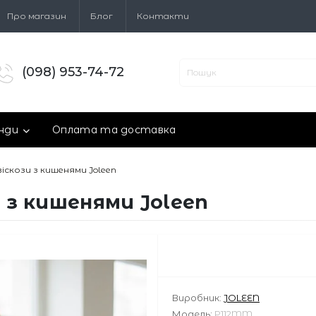
Про магазин
Блог
Контакти
(098) 953-74-72
нди
Оплата та доставка
віскози з кишенями Joleen
и з кишенями Joleen
Виробник:
JOLEEN
Модель:
P112MM