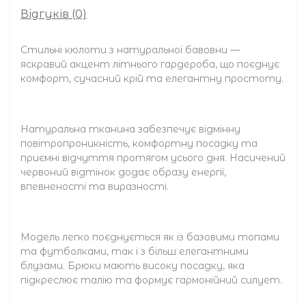
Відгуків (0)
Стильні кюлоти з натуральної бавовни —
яскравий акцент літнього гардероба, що поєднує
комфорт, сучасний крій та елегантну простоту.
Натуральна тканина забезпечує відмінну
повітропроникність, комфортну посадку та
приємні відчуття протягом усього дня. Насичений
червоний відтінок додає образу енергії,
впевненості та виразності.
Модель легко поєднується як із базовими топами
та футболками, так і з більш елегантними
блузами. Брюки мають високу посадку, яка
підкреслює талію та формує гармонійний силует.