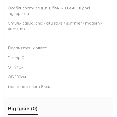
Особливості: защипи, бічні кишені, широкі
підвороти
Стиль: casual chic / city style / summer / modern /
premium
Параметри кюлот:
Розмір С
ОТ 74см
ОБ 102см
Довжина кюлот 84см
Відгуків (0)