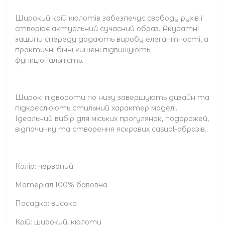
Широкий крій кюлотів забезпечує свободу рухів і
створює актуальний сучасний образ. Акуратні
защипи спереду додають виробу елегантності, а
практичні бічні кишені підвищують
функціональність.
Широкі підвороти по низу завершують дизайн та
підкреслюють стильний характер моделі.
Ідеальний вибір для міських прогулянок, подорожей,
відпочинку та створення яскравих casual-образів.
Колір: червоний
Матеріал:100% бавовна
Посадка: висока
Крій: широкий, кюлоти