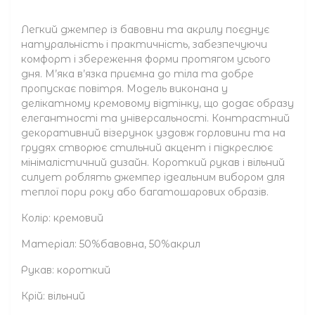
Легкий джемпер із бавовни та акрилу поєднує
натуральність і практичність, забезпечуючи
комфорт і збереження форми протягом усього
дня. М’яка в’язка приємна до тіла та добре
пропускає повітря. Модель виконана у
делікатному кремовому відтінку, що додає образу
елегантності та універсальності. Контрастний
декоративний візерунок уздовж горловини та на
грудях створює стильний акцент і підкреслює
мінімалістичний дизайн. Короткий рукав і вільний
силует роблять джемпер ідеальним вибором для
теплої пори року або багатошарових образів.
Колір: кремовий
Матеріал: 50%бавовна, 50%акрил
Рукав: короткий
Крій: вільний