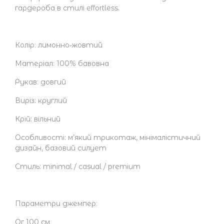
гардероба в стилі effortless.
Колір: лимонно‑жовтий
Матеріал: 100% бавовна
Рукав: довгий
Виріз: круглий
Крій: вільний
Особливості: м’який трикотаж, мінімалістичний
дизайн, базовий силует
Стиль: minimal / casual / premium
Параметри джемпер:
Ог 100 см