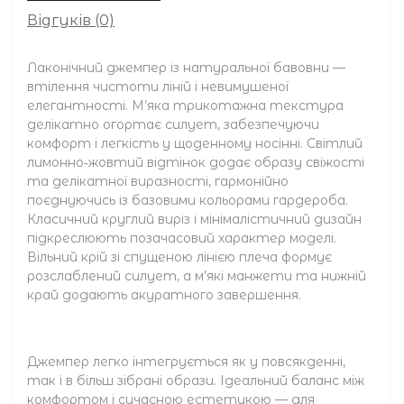
Відгуків (0)
Лаконічний джемпер із натуральної бавовни —
втілення чистоти ліній і невимушеної
елегантності. М’яка трикотажна текстура
делікатно огортає силует, забезпечуючи
комфорт і легкість у щоденному носінні. Світлий
лимонно‑жовтий відтінок додає образу свіжості
та делікатної виразності, гармонійно
поєднуючись із базовими кольорами гардероба.
Класичний круглий виріз і мінімалістичний дизайн
підкреслюють позачасовий характер моделі.
Вільний крій зі спущеною лінією плеча формує
розслаблений силует, а м’які манжети та нижній
край додають акуратного завершення.
Джемпер легко інтегрується як у повсякденні,
так і в більш зібрані образи. Ідеальний баланс між
комфортом і сучасною естетикою — для