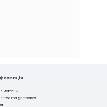
нформація
о магазин
лата та доставка
ог