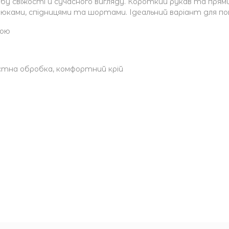
обу свіжості й сучасного вигляду. Короткий рукав та пря
рюками, спідницями та шортами. Ідеальний варіант для повс
кою
стна обробка, комфортний крій