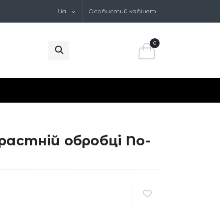
Ua
Особистий кабінет
0
астній обробці No-