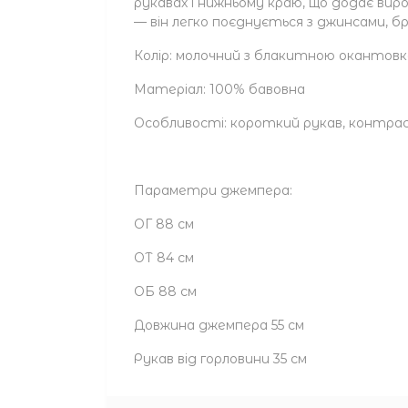
рукавах і нижньому краю, що додає вир
— він легко поєднується з джинсами, б
Колір: молочний з блакитною окантов
Матеріал: 100% бавовна
Особливості: короткий рукав, контра
Параметри джемпера:
ОГ 88 см
ОТ 84 см
ОБ 88 см
Довжина джемпера 55 см
Рукав від горловини 35 см