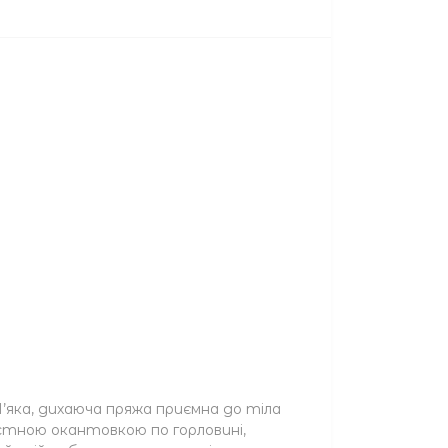
’яка, дихаюча пряжа приємна до тіла
стною окантовкою по горловині,