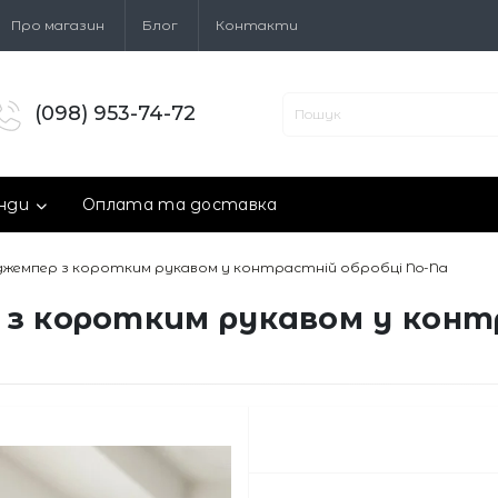
Про магазин
Блог
Контакти
(098) 953-74-72
нди
Оплата та доставка
джемпер з коротким рукавом у контрастній обробці No-Na
з коротким рукавом у контр