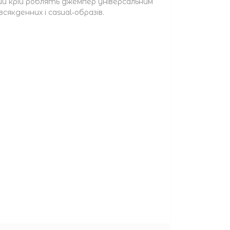
мий крій роблять джемпер універсальним
якденних і casual‑образів.