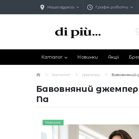
Наша адреса
Графік роботи
Каталог
Новинки
Акції
Бре
Каталог
Джемпер
Бавовняний 
Бавовняний джемпер 
Na
Новинка