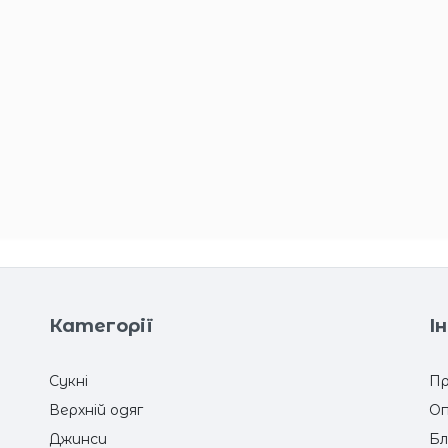
Категорії
І
Сукні
Пр
Верхній одяг
Оп
Джинси
Бл