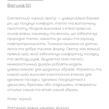
Відгуків (0)
Елегантний чорний светр — універсальна базова
річ, що поєднує комфорт, тепло та витончену
простоту. Модель виконана з м’якої пряжі на
основі вовни, кашеміру та віскози, що забезпечує
природне тепло, ніжність до шкіри та хорошу
повітропроникність. Тканина приємна на дотик,
легка та добре тримає форму. Светр має вільний
прямий крій, який забезпечує комфортну посадку
та свободу рухів. Акуратна лінія плечей і
мінімалістичний дизайн роблять модель
універсальною для щоденних образів. Манжети та
нижній край виконані еластичною в’язкою для
ідеальної посадки. Ідеально поєднується з
джинсами, брюками або спідницями, створюючи
стильні casual та smart‑casual образи.
Колір: чорний
Матеріал: вовна, кашемір, віскоза