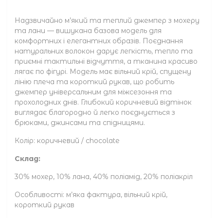
Надзвичайно м’який та теплий джемпер з мохеру
та лани — вишукана базова модель для
комфортних і елегантних образів. Поєднання
натуральних волокон дарує легкість, тепло та
приємні тактильні відчуття, а тканина красиво
лягає по фігурі. Модель має вільний крій, спущену
лінію плеча та короткий рукав, що робить
джемпер універсальним для міжсезоння та
прохолодних днів. Глибокий коричневий відтінок
виглядає благородно й легко поєднується з
брюками, джинсами та спідницями.
Колір: коричневий / chocolate
Склад:
30% мохер, 10% лана, 40% поліамід, 20% поліакріл
Особливості: м’яка фактура, вільний крій,
короткий рукав