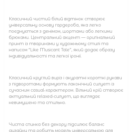
Класичний чистий білий відтінок створює
універсальну основу гардероба, яка легко
поєднується з денімом, шортами або легкими
брюками. Центральний акцент — оригінальний
принт із тваринами у художньому стилі та
написом “Like Musicant Tale”, який додає образу
індивідуальності та легкої іронії.
Класичний круглий виріз і акуратні короткі рукави
з підворотами формують лаконічний силует із
сучасним casual‑характером. Вільний крій створює
актуальний relaxed‑силует, що виглядає
невимушено та стильно.
Чиста спинка без декору підсилює баланс
дизайну та робить модель універсальною для