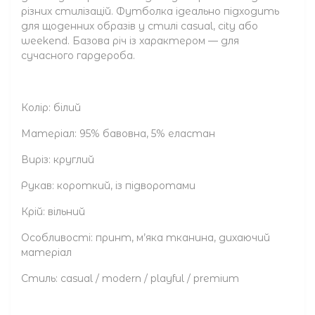
різних стилізацій. Футболка ідеально підходить
для щоденних образів у стилі casual, city або
weekend. Базова річ із характером — для
сучасного гардероба.
Колір: білий
Матеріал: 95% бавовна, 5% еластан
Виріз: круглий
Рукав: короткий, із підворотами
Крій: вільний
Особливості: принт, м’яка тканина, дихаючий
матеріал
Стиль: casual / modern / playful / premium