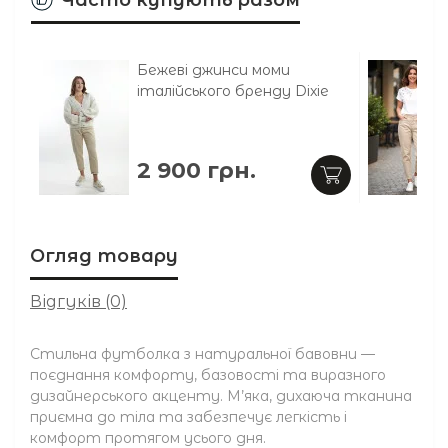
Бежеві джинси моми
італійського бренду Dixie
2 900 грн.
Огляд товару
Відгуків (0)
Стильна футболка з натуральної бавовни —
поєднання комфорту, базовості та виразного
дизайнерського акценту. М’яка, дихаюча тканина
приємна до тіла та забезпечує легкість і
комфорт протягом усього дня.