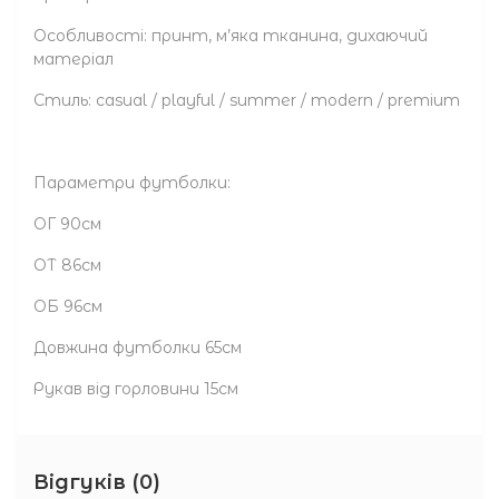
Особливості: принт, м’яка тканина, дихаючий
матеріал
Стиль: casual / playful / summer / modern / premium
Параметри футболки:
ОГ 90см
ОТ 86см
ОБ 96см
Довжина футболки 65см
Рукав від горловини 15см
Відгуків (0)