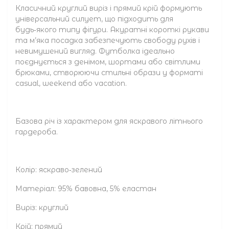
Класичний круглий виріз і прямий крій формують
універсальний силует, що підходить для
будь‑якого типу фігури. Акуратні короткі рукави
та м’яка посадка забезпечують свободу рухів і
невимушений вигляд. Футболка ідеально
поєднується з денімом, шортами або світлими
брюками, створюючи стильні образи у форматі
casual, weekend або vacation.
Базова річ із характером для яскравого літнього
гардероба.
Колір: яскраво‑зелений
Матеріал: 95% бавовна, 5% еластан
Виріз: круглий
Крій: прямий