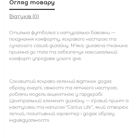
Огляд товару
Відгуків (0)
Стильна футболка з натуральної бавовни —
поєднання комфорту, яскравого настрою та
сучасного casual‑дизайну. М’яка, дихаюча тканина
приємна до тіла та забезпечує максимальний
комфорт упродовж усього дня.
Соковитий яскраво‑зелений відтінок додає
образу енергії, свіжості та літнього настрою,
роблячи модель акцентною у гардеробі.
Центральний елемент дизайну — ігровий принт із
кактусами та написом “Cactus Life”, який створює
легкий, позитивний характер і додає образу
індивідуальності.