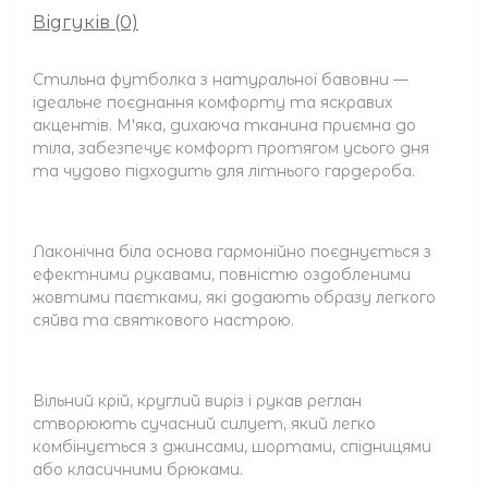
Відгуків (0)
Стильна футболка з натуральної бавовни —
ідеальне поєднання комфорту та яскравих
акцентів. М'яка, дихаюча тканина приємна до
тіла, забезпечує комфорт протягом усього дня
та чудово підходить для літнього гардероба.
Лаконічна біла основа гармонійно поєднується з
ефектними рукавами, повністю оздобленими
жовтими паєтками, які додають образу легкого
сяйва та святкового настрою.
Вільний крій, круглий виріз і рукав реглан
створюють сучасний силует, який легко
комбінується з джинсами, шортами, спідницями
або класичними брюками.