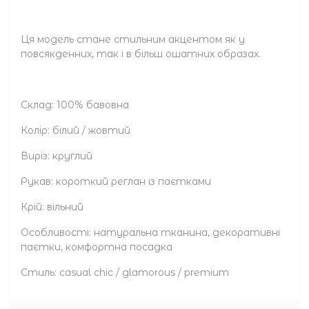
Ця модель стане стильним акцентом як у
повсякденних, так і в більш ошатних образах.
Склад: 100% бавовна
Колір: білий / жовтий
Виріз: круглий
Рукав: короткий реглан із паєтками
Крій: вільний
Особливості: натуральна тканина, декоративні
паєтки, комфортна посадка
Стиль: casual chic / glamorous / premium