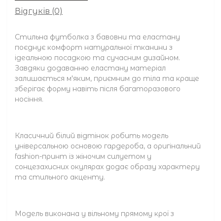
Відгуків (0)
Стильна футболка з бавовни та еластану
поєднує комфорт натуральної тканини з
ідеальною посадкою та сучасним дизайном.
Завдяки додаванню еластану матеріал
залишається м'яким, приємним до тіла та краще
зберігає форму навіть після багаторазового
носіння.
Класичний білий відтінок робить модель
універсальною основою гардероба, а оригінальний
fashion-принт із жіночим силуетом у
сонцезахисних окулярах додає образу характеру
та стильного акценту.
Модель виконана у вільному прямому крої з