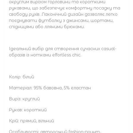
округлим вирізом горловини та короткими
рукавами, що забезпечує комфортну посадку та
свободу рухів. Лаконічний дизайн дозволяє легко
поєднувати футболку з джинсами, шортами,
спідницями або лляними брюками.
Ідеальний вибір для створення сучасних casual-
образів із нотками effortless chic.
Колір: білий
Матеріал: 95% бавовна, 5% еластан
Виріз: круглий
Рукав: короткий
Крій: прямий, вільний
Особливості: авторський fashion-принт,