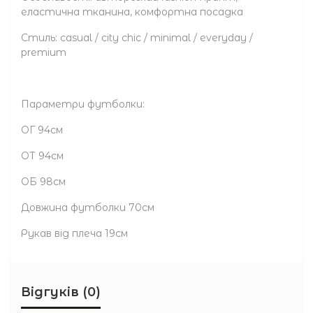
еластична тканина, комфортна посадка
Стиль: casual / city chic / minimal / everyday /
premium
Параметри футболки:
ОГ 94см
ОТ 94см
ОБ 98см
Довжина футболки 70см
Рукав від плеча 19см
Відгуків (0)