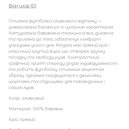
Відгуків (0)
Стильна футболка оливкового відтінку —
універсальна базова річ із сучасним характером.
Натуральна бавовняна тканина м’яка, дихаюча
та приємна до тіла, забезпечує комфорт
упродовж усього дня. Модель має прямий крій і
класичний круглий виріз, що створює зручну
посадку та свободу рухів. Контрастний
графічний принт спереду додає індивідуальності
та робить футболку стильним акцентом
образу. Ідеально поєднується з джинсами,
шортами та спідницями для повсякденних і
casual‑луків.
Колір: оливковий
Матеріал: 100% бавовна
Крій: прямий