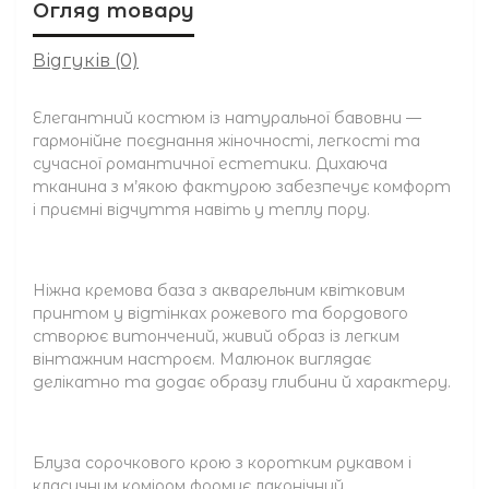
Огляд товару
Відгуків (0)
Елегантний костюм із натуральної бавовни —
гармонійне поєднання жіночності, легкості та
сучасної романтичної естетики. Дихаюча
тканина з м’якою фактурою забезпечує комфорт
і приємні відчуття навіть у теплу пору.
Ніжна кремова база з акварельним квітковим
принтом у відтінках рожевого та бордового
створює витончений, живий образ із легким
вінтажним настроєм. Малюнок виглядає
делікатно та додає образу глибини й характеру.
Блуза сорочкового крою з коротким рукавом і
класичним коміром формує лаконічний,