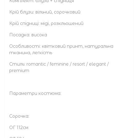
Комплект: блуза + спідниця
Крій блузи: вільний, сорочковий
Крій спідниці: міді, розкльошений
Посадка: висока
Особливості: квітковий принт, натуральна
тканина, легкість
Стиль: romantic / feminine / resort / elegant /
premium
Параметри костюма:
Сорочка:
ОГ 112см