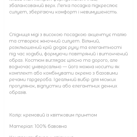
збалансований верх. Легка посадка підкреслює
силует, зберігаючи комфорт і невимушеність.
Спідниця міді з високою посадкою акцентує талію
та створює жіночний силует. Вільний,
розкльошений крій додає руху та елегантності
під час ходьби, формуючи повітряний і витончений
образ. Костюм виглядає цілісно та дорого, але
водночас універсально — його можна носити як
комплект або комбінувати окремо з базовими
речами гардероба. Ідеальний вибір для міських
прогулянок, відпустки або елегантних денних
образів.
Колір: кремовий із квітковим принтом
Матеріал: 100% бавовна