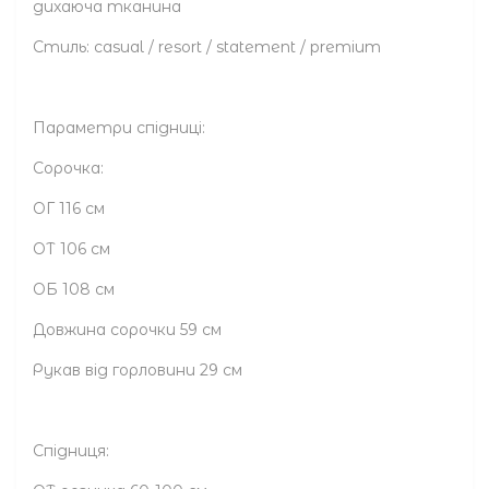
дихаюча тканина
Стиль: casual / resort / statement / premium
Параметри спідниці:
Сорочка:
ОГ 116 см
ОТ 106 см
ОБ 108 см
Довжина сорочки 59 см
Рукав від горловини 29 см
Спідниця: