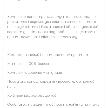
Комплект легко трансформується: носиться як
разом, так і окремо, дозволяючи створювати як
повсякденні, так і більш виразні образи. Ідеальний
варіант для літнього гардероба — з акцентом на
принт, комфорт і effortless‑естетику.
Колір: коричневий із контрастним принтом
Матеріал: 100% бавовна
Комплект: сорочка + спідниця
Посадка спідниці: середня / висока, еластичний
пояс
Крій: вільний, розкльошений
Особливості: акцентний принт, зав’язка на талії,