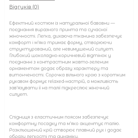
Відгуків (0)
Ефектний костюм із натуральної бавовни —
поєднання виразного принта та сучасної
жіночності. Легка, дихаюча тканина забезпечує
комфорт і м’яко тримає форму, створюючи
структурований, але невимушений силует.
Глибокий шоколадно‑коричневий відтінок у
поєднанні з контрастним жовто‑зеленим
орнаментом додає образу характеру та
витонченості. Сорочка вільного крою з коротким
рукавом формує relaxed‑настрій, а можливість
зав’язувати її на талії підкреслює жіночний
силует.
Спідниця з еластичним поясом забезпечує
комфортну посадку та м’яко акцентує талію.
Розкльошений крій створює плавний рух і додає
образу легкості та динаміки.