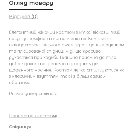
Огляд товару
Відгуків (0)
Елегантний жіночий костюм з м’якої віскози, який
поєднує комфорт і витонченість. Комплект
складається з вільного джемпера з довгим рукавом
та плісированої спідниці міді, що красиво
рухається при ходьбі. Тканина приємна до тіла,
добре дихає та ідеально підходить для
щоденного носіння. Костюм легко стилізується як
з класичним взуттям, так і з більш casual-
образами.
Розмір універсальний.
Параметри костюму:
Спідниця