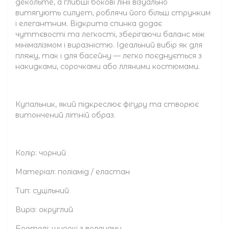
декольте, а глибші бокові лінії візуально
витягують силует, роблячи його більш струнким
і елегантним. Відкрита спинка додає
чуттєвості та легкості, зберігаючи баланс між
мінімалізмом і виразністю. Ідеальний вибір як для
пляжу, так і для басейну — легко поєднується з
накидками, сорочками або лляними костюмами.
Купальник, який підкреслює фігуру та створює
витончений літній образ.
Колір: чорний
Матеріал: поліамід / еластан
Тип: суцільний
Виріз: округлий
Бретелі: широкі з воланами