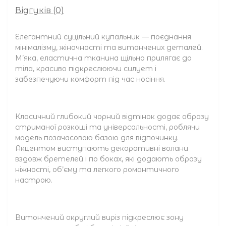
Відгуків (0)
Елегантний суцільний купальник — поєднання
мінімалізму, жіночності та витончених деталей.
М’яка, еластична тканина щільно прилягає до
тіла, красиво підкреслюючи силует і
забезпечуючи комфорт під час носіння.
Класичний глибокий чорний відтінок додає образу
стриманої розкоші та універсальності, роблячи
модель позачасовою базою для відпочинку.
Акцентом виступають декоративні волани
вздовж бретелей і по боках, які додають образу
ніжності, об’єму та легкого романтичного
настрою.
Витончений округлий виріз підкреслює зону