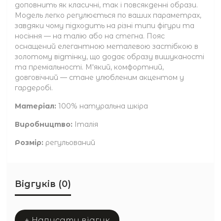
доповнить як класичні, так і повсякденні образи.
Модель легко регулюється по ваших параметрах,
завдяки чому підходить на різні типи фігури та
носіння — на талію або на стегна. Пояс
оснащений елегантною металевою застібкою в
золотому відтінку, що додає образу вишуканості
та преміальності. М'який, комфортний,
довговічний — стане улюбленим акцентом у
гардеробі.
Матеріал:
100% натуральна шкіра
Виробництво:
Італія
Розмір:
регульований
Відгуків (0)
+ Написати відгук