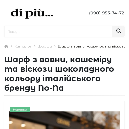
(098) 953-74-72
Каталог
Шарфи
Шарф з вовни, кашеміру та віскози
Шарф з вовни, кашеміру
та віскози шоколадного
кольору італійського
бренду No-Na
Новинка