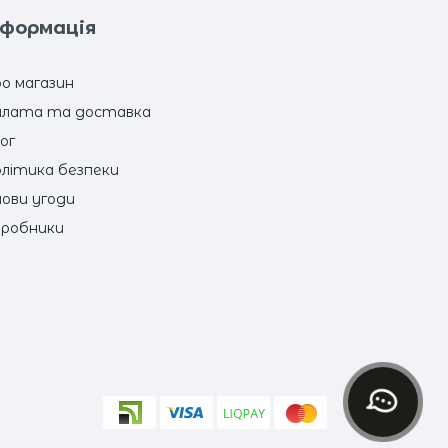
нформація
о магазин
лата та доставка
ог
літика безпеки
ови угоди
робники