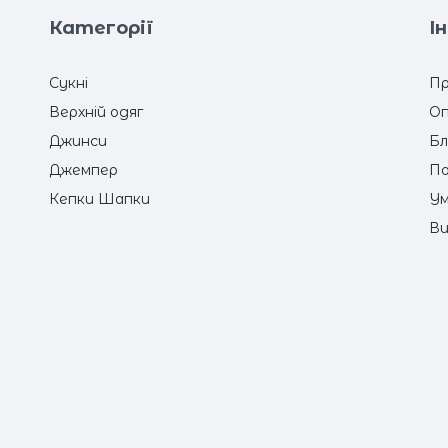
Категорії
І
Сукні
Пр
Верхній одяг
Оп
Джинси
Бл
Джемпер
По
Кепки Шапки
Ум
Ви