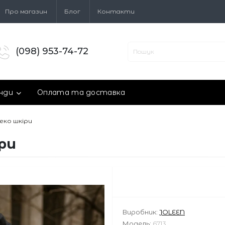
Про магазин
Блог
Контакти
(098) 953-74-72
нди
Оплата та доставка
еко шкіри
ри
Виробник:
JOLEEN
Модель:
6713