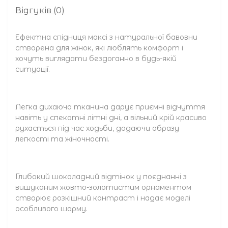
Відгуків (0)
Ефектна спідниця максі з натуральної бавовни
створена для жінок, які люблять комфорт і
хочуть виглядати бездоганно в будь-якій
ситуації.
Легка дихаюча тканина дарує приємні відчуття
навіть у спекотні літні дні, а вільний крій красиво
рухається під час ходьби, додаючи образу
легкості та жіночності.
Глибокий шоколадний відтінок у поєднанні з
вишуканим жовто-золотистим орнаментом
створює розкішний контраст і надає моделі
особливого шарму.