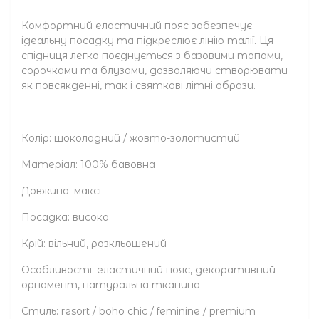
Комфортний еластичний пояс забезпечує
ідеальну посадку та підкреслює лінію талії. Ця
спідниця легко поєднується з базовими топами,
сорочками та блузами, дозволяючи створювати
як повсякденні, так і святкові літні образи.
Колір: шоколадний / жовто-золотистий
Матеріал: 100% бавовна
Довжина: максі
Посадка: висока
Крій: вільний, розкльошений
Особливості: еластичний пояс, декоративний
орнамент, натуральна тканина
Стиль: resort / boho chic / feminine / premium