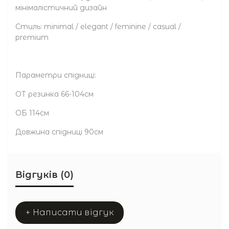
мінімалістичний дизайн
Стиль: minimal / elegant / feminine / casual /
premium
Параметри спідниці:
ОТ резинка 66-104см
ОБ 114см
Довжина спідниці 90см
Відгуків (0)
+ Написати відгук