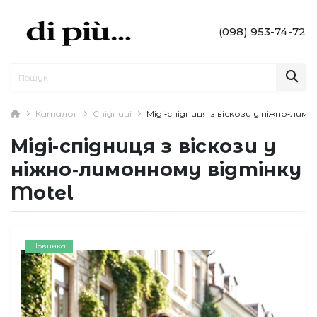
(098) 953-74-72
Каталог
Спідниці
Міді‑спідниця з віскози у ніжно‑лим
Міді‑спідниця з віскози у
ніжно‑лимонному відтінку
Motel
Новинка