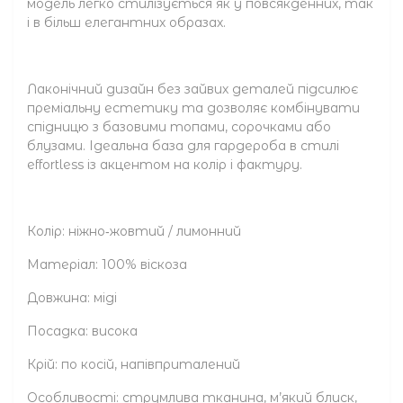
модель легко стилізується як у повсякденних, так
і в більш елегантних образах.
Лаконічний дизайн без зайвих деталей підсилює
преміальну естетику та дозволяє комбінувати
спідницю з базовими топами, сорочками або
блузами. Ідеальна база для гардероба в стилі
effortless із акцентом на колір і фактуру.
Колір: ніжно‑жовтий / лимонний
Матеріал: 100% віскоза
Довжина: міді
Посадка: висока
Крій: по косій, напівприталений
Особливості: струмлива тканина, м’який блиск,