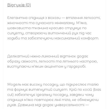
Відгуків (0)
Елегантна спідниця з віскози — втілення легкості,
жіночності та сучасного мінімалізму. М’яка,
шовковиста тканина красиво струмує по
силуету, створюючи витончений рух під час
ходьби та забезпечуючи максимальний комфорт.
Делікатний ніжно‑лимонний відтінок додає
образу свіжості, легкості та літнього настрою,
виступаючи м’яким акцентом у гардеробі.
Модель має високу посадку, що підкреслює талію
та формує витягнутий силует. Крій по косій (bias
cut) забезпечує ідеальну посадку, завдяки чому
спідниця м’яко повторює лінії тіла, не обмежуючи
рухів. Довжина міді додає універсальності —