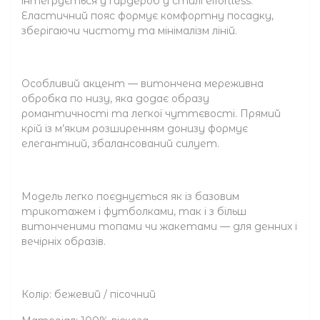
інтегрується у гардероб у стилі effortless.
Еластичний пояс формує комфортну посадку,
зберігаючи чистоту та мінімалізм ліній.
Особливий акцент — витончена мереживна
обробка по низу, яка додає образу
романтичності та легкої чуттєвості. Прямий
крій із м’яким розширенням донизу формує
елегантний, збалансований силует.
Модель легко поєднується як із базовим
трикотажем і футболками, так і з більш
витонченими топами чи жакетами — для денних і
вечірніх образів.
Колір: бежевий / пісочний