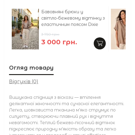
Бавовняні брюки у
світло‑бежевому відтінку з
еластичним поясом Dixie
3 750 грн.
3 000 грн.
Огляд товару
Відгуків (0)
Вишукана спідниця з віскози — втілення
делікатної жіночності та сучасної елегантності.
Легка, шовковиста тканина м’яко струмує по
силуету, створюючи плавний рух і відчуття
невагомості. Теплий бежево‑пісочний відтінок
підкреслює природну м’якість образу та легко