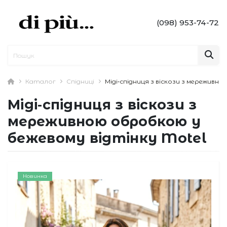
(098) 953-74-72
Каталог
Спідниці
Міді‑спідниця з віскози з мереживн
Міді‑спідниця з віскози з
мереживною обробкою у
бежевому відтінку Motel
Новинка