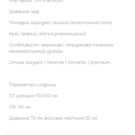
Матеріал: 100% віскоза
Довжина: міді
Посадка: середня / висока (еластичний пояс)
Крій: прямий, злегка розкльошений
Особливості: мереживо, струмлива тканина,
мінімалістичний дизайн
Стиль: elegant / minimal / romantic / premium
Параметри спідниці:
ОТ резинка 70-100 см
ОБ 110 см
Довжина 72 см, віскозна частина 50 см