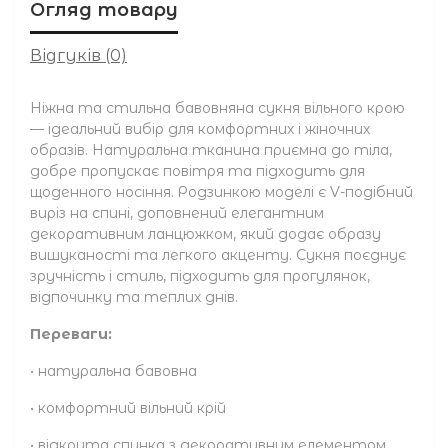
Огляд товару
Відгуків (0)
Ніжна та стильна бавовняна сукня вільного крою
— ідеальний вибір для комфортних і жіночних
образів. Натуральна тканина приємна до тіла,
добре пропускає повітря та підходить для
щоденного носіння. Родзинкою моделі є V-подібний
виріз на спині, доповнений елегантним
декоративним ланцюжком, який додає образу
вишуканості та легкого акценту. Сукня поєднує
зручність і стиль, підходить для прогулянок,
відпочинку та теплих днів.
Переваги:
• натуральна бавовна
• комфортний вільний крій
• відкрита спинка з декоративним елементом