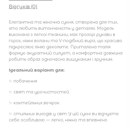
Відгуків (0)
Елегантна та жіночна сукня, створена для тих,
хто любить витонченість у деталях. Модель
виконана з легкої тканини, має прозорі рукави в
горох, ніжні волани та V-подібний виріз, що красиво
підкреслює лінію декольте. Приталена талія
формує акуратний силует, а комфортна довжина
робить образ одночасно вишуканим і зручним.
Ідеальний варіант для:
✨ побачення
✨ свят та урочистостей
✨ коктейльних вечірок
✨ стильних виходів у світ У цій сукні ви відчуєте
себе особливою — легко, ніжно та впевнено