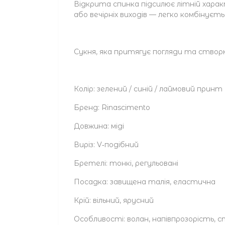
Відкрита спинка підсилює літній харак
або вечірніх виходів — легко комбінуєть
Сукня, яка притягує погляди та створ
Колір: зелений / синій / лаймовий принт
Бренд: Rinascimento
Довжина: міді
Виріз: V‑подібний
Бретелі: тонкі, регульовані
Посадка: завищена талія, еластична
Крій: вільний, ярусний
Особливості: волан, напівпрозорість,