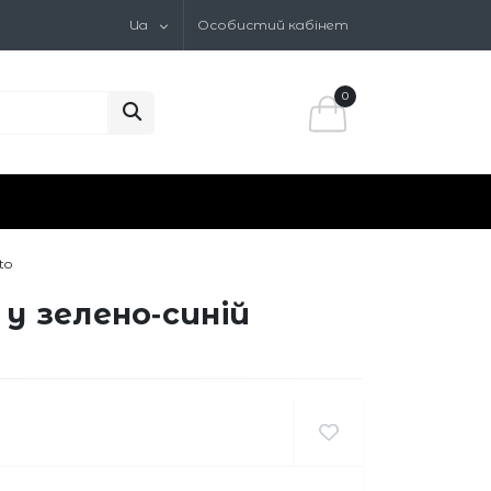
Ua
Особистий кабінет
0
to
у зелено‑синій