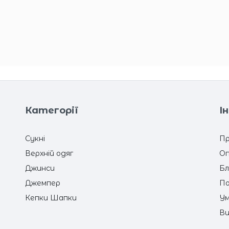
Категорії
І
Сукні
Пр
Верхній одяг
Оп
Джинси
Бл
Джемпер
По
Кепки Шапки
Ум
Ви