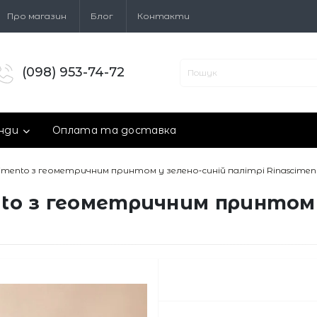
Про магазин
Блог
Контакти
(098) 953-74-72
нди
Оплата та доставка
scimento з геометричним принтом у зелено‑синій палітрі Rinascimen
nto з геометричним принтом 