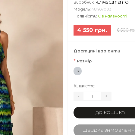
Виробник:
RINASCIMENTO
Модель:
48467003
Наявність:
Є в наявності
4 550 грн.
6 500 гр
Доступні варіанти
*
Розмір
S
Кількість:
-
+
ДО КОШИКА
ШВИДКЕ ЗАМОВЛЕНН