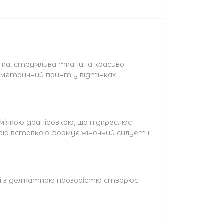
егка, струмлива тканина красиво
еометричний принт у відтінках
 м’якою драпіровкою, що підкреслює
ною вставкою формує жіночний силует і
іді з делікатною прозорістю створює