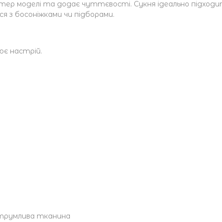
тер моделі та додає чуттєвості. Сукня ідеально підходить
ся з босоніжками чи підборами.
ює настрій.
 струмлива тканина