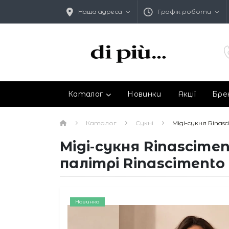
Наша адреса
Графік роботи
Каталог
Новинки
Акції
Бре
Каталог
Сукні
Міді‑сукня Rina
Міді‑сукня Rinascime
палітрі Rinascimento
Новинка