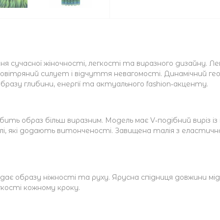
я сучасної жіночності, легкості та виразного дизайну. Л
повітряний силует і відчуття невагомості. Динамічний г
бразу глибини, енергії та актуального fashion‑акценту.
ить образ більш виразним. Модель має V‑подібний виріз із
лі, які додають витонченості. Завищена талія з еластич
одає образу ніжності та руху. Ярусна спідниця довжини м
ості кожному кроку.