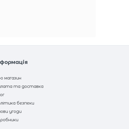
нформація
о магазин
лата та доставка
ог
літика безпеки
ови угоди
робники