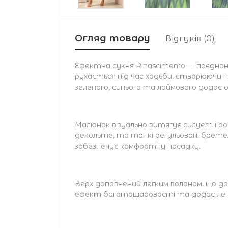
Огляд товару
Відгуків (0)
Ефектна сукня Rinascimento — поєднанн
рухається під час ходьби, створюючи 
зеленого, синього та лаймового додає о
Малюнок візуально витягує силует і роб
декольте, та тонкі регульовані брете
забезпечує комфортну посадку.
Верх доповнений легким воланом, що д
ефект багатошаровості та додає легк