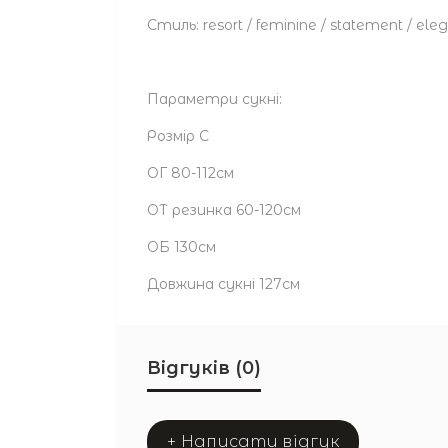
Стиль: resort / feminine / statement / el
Параметри сукні:
Розмір С
ОГ 80-112см
ОТ резинка 60-120см
ОБ 130см
Довжина сукні 127см
Відгуків (0)
+ Написати відгук