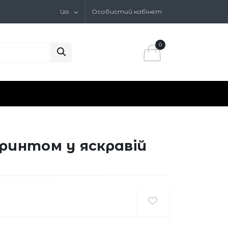
Ua
Особистий кабінет
0
принтом у яскравій