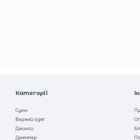
Категорії
І
Сукні
Пр
Верхній одяг
Оп
Джинси
Бл
Джемпер
По