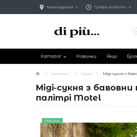
Наша адреса
Графік роботи
Каталог
Новинки
Акції
Бре
Каталог
Сукні
Міді‑сукня з ба
Міді‑сукня з бавовн
палітрі Motel
Новинка