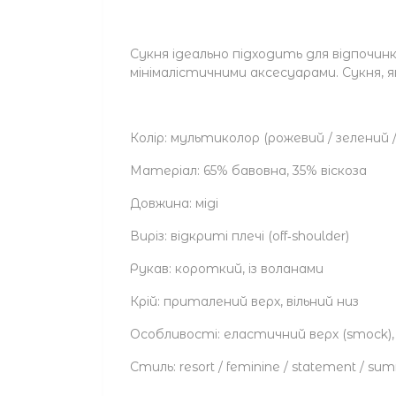
Сукня ідеально підходить для відпочинк
мінімалістичними аксесуарами. Сукня, 
Колір: мультиколор (рожевий / зелений 
Матеріал: 65% бавовна, 35% віскоза
Довжина: міді
Виріз: відкриті плечі (off‑shoulder)
Рукав: короткий, із воланами
Крій: приталений верх, вільний низ
Особливості: еластичний верх (smock),
Стиль: resort / feminine / statement / s