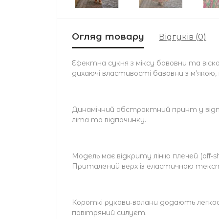
Огляд товару
Відгуків (0)
Ефектна сукня з міксу бавовни та віс
дихаючі властивості бавовни з м’якою,
Динамічний абстрактний принт у відті
літа та відпочинку.
Модель має відкриту лінію плечей (off‑
Приталений верх із еластичною текстур
Короткі рукави‑волани додають легкос
повітряний силует.