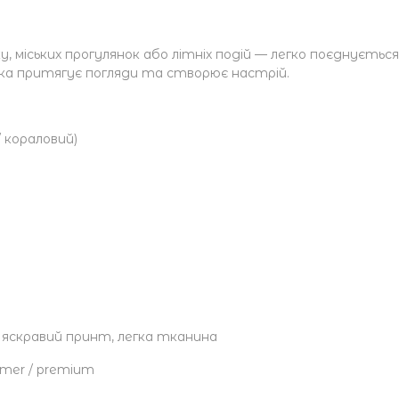
у, міських прогулянок або літніх подій — легко поєднуєтьс
яка притягує погляди та створює настрій.
/ кораловий)
 яскравий принт, легка тканина
ummer / premium