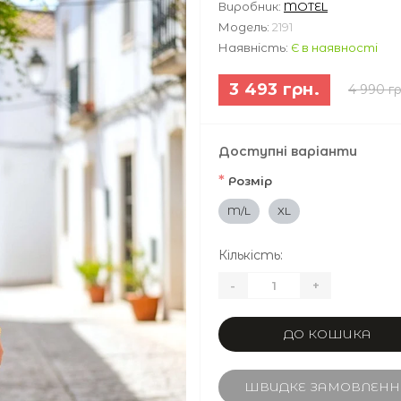
Виробник:
MOTEL
Модель:
2191
Наявність:
Є в наявності
3 493 грн.
4 990 гр
Доступні варіанти
*
Розмір
M/L
XL
Кількість:
-
+
ДО КОШИКА
ШВИДКЕ ЗАМОВЛЕНН