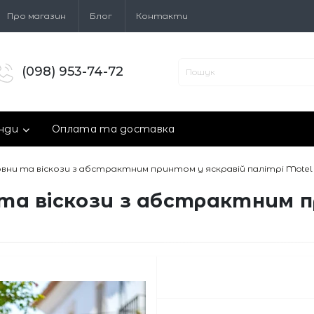
Про магазин
Блог
Контакти
(098) 953-74-72
нди
Оплата та доставка
вовни та віскози з абстрактним принтом у яскравій палітрі Motel
и та віскози з абстрактним 