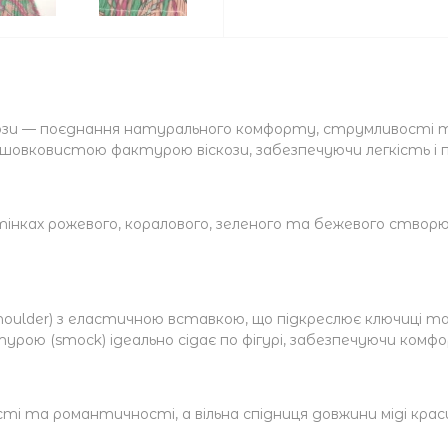
кози — поєднання натурального комфорту, струмливості т
 шовковистою фактурою віскози, забезпечуючи легкість і 
нках рожевого, коралового, зеленого та бежевого створює
shoulder) з еластичною вставкою, що підкреслює ключиці т
ою (smock) ідеально сідає по фігурі, забезпечуючи комфо
ті та романтичності, а вільна спідниця довжини міді кра