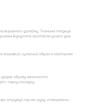
а виразного дизайну. Тканина поєднує
приємні відчуття протягом усього дня.
 яскравий, сучасний образ із настроєм
а додає образу жіночності.
рт і гарну посадку.
сиво струмує під час руху, створюючи