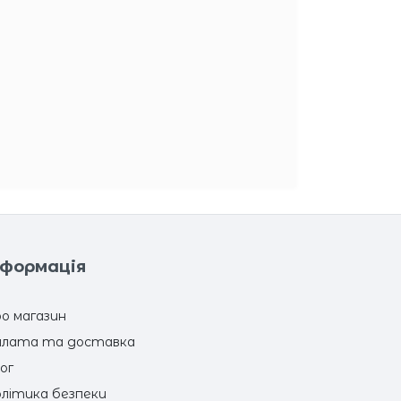
нформація
о магазин
лата та доставка
ог
літика безпеки