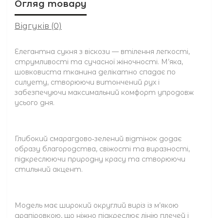
Огляд товару
Відгуків (0)
Елегантна сукня з віскози — втілення легкості,
струмливості та сучасної жіночності. М’яка,
шовковиста тканина делікатно спадає по
силуету, створюючи витончений рух і
забезпечуючи максимальний комфорт упродовж
усього дня.
Глибокий смарагдово‑зелений відтінок додає
образу благородства, свіжості та виразності,
підкреслюючи природну красу та створюючи
стильний акцент.
Модель має широкий округлий виріз із м’якою
драпіровкою, що ніжно підкреслює лінію плечей і