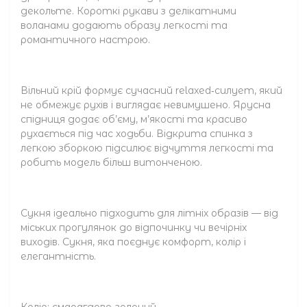
декольте. Короткі рукави з делікатними
воланами додають образу легкості та
романтичного настрою.
Вільний крій формує сучасний relaxed‑силует, який
не обмежує рухів і виглядає невимушено. Ярусна
спідниця додає об’єму, м’якості та красиво
рухається під час ходьби. Відкрита спинка з
легкою зборкою підсилює відчуття легкості та
робить модель більш витонченою.
Сукня ідеально підходить для літніх образів — від
міських прогулянок до відпочинку чи вечірніх
виходів. Сукня, яка поєднує комфорт, колір і
елегантність.
Колір: смарагдово‑зелений