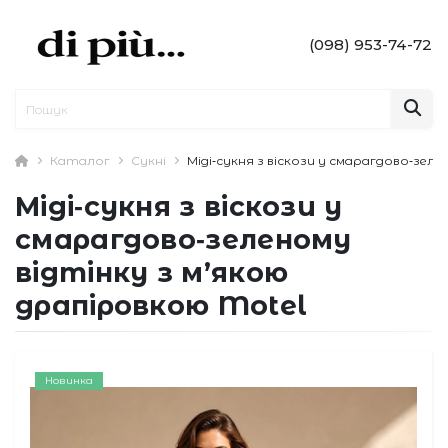
(098) 953-74-72
Каталог
Сукні
Міді‑сукня з віскози у смарагдово‑зел
Міді‑сукня з віскози у
смарагдово‑зеленому
відтінку з м’якою
драпіровкою Motel
Новинка