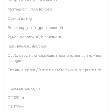
Матеріал: 100% віскоза
Довжина: міді
Виріз: округлий, драпірований
Рукав: короткий, із воланами
Крій: вільний, ярусний
Особливості: струмлива тканина, легкість, м’які
складки
Стиль: elegant / feminine / resort / casual / premium
Параметри сукні:
ОГ 120см
ОТ 130см