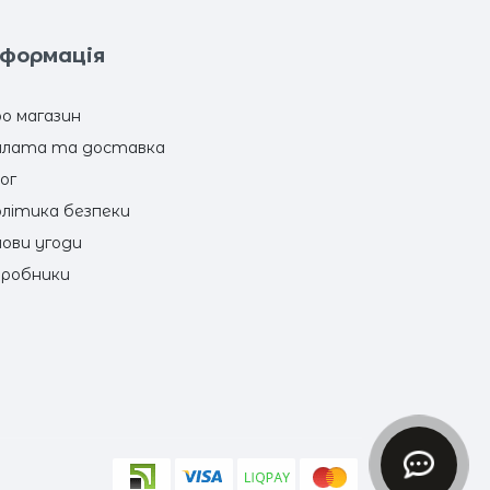
нформація
о магазин
лата та доставка
ог
літика безпеки
ови угоди
робники