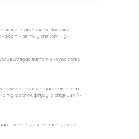
ітньої елегантності. Завдяки
омфорт навіть у спекотні дні.
дель виглядає витончено та легко
акцентом моделі виступають ефектні
 підкреслює фігуру, а спідниця А-
гантності. Сукня стане чудовим