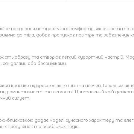
онійне поєднання натурального комфорту, жіночності та л
риємна до тіла, добре пропускає повітря та забезпечує к
свіжість образу та створює легкий курортний настрій. Мо
 сандалями або босоніжками.
 який красиво підкреслює лінію шиї та плечей. Головним 
зу романтичності та легкості. Приталений крій делікатно
чний силует.
ою-блискавкою додає моделі сучасного характеру та еле
ніх прогулянок та особливих подій.