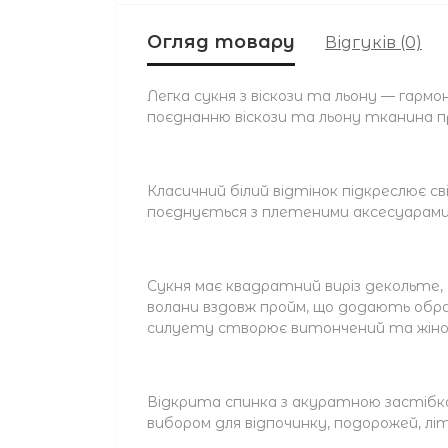
Огляд товару
Відгуків (0)
Легка сукня з віскози та льону — гарм
поєднанню віскози та льону тканина п
Класичний білий відтінок підкреслює 
поєднується з плетеними аксесуарами,
Сукня має квадратний виріз декольте,
волани вздовж пройм, що додають обра
силуету створює витончений та жіно
Відкрита спинка з акуратною застібк
вибором для відпочинку, подорожей, літ