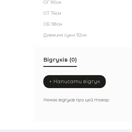
ОГ 90см
ОТ 76см
ОБ 98см
Довжина сукні 92см
Відгуків (0)
+ Написати відгук
Немає відгуків про цей товар.