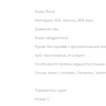
Колір: білий
Матеріал: 62% віскоза, 38% льон
Довжина: міні
Виріз: квадратний
Рукав: без рукавів, з декоративними в
Крій: приталений, А-силует
Особливості: волани, відкрита спинка
Стиль: resort / romantic / feminine / su
Параметри сукні:
Розмір С