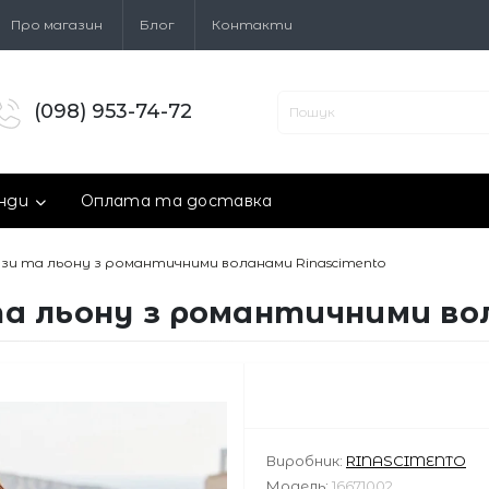
Про магазин
Блог
Контакти
(098) 953-74-72
нди
Оплата та доставка
скози та льону з романтичними воланами Rinascimento
и та льону з романтичними во
Виробник:
RINASCIMENTO
Модель:
16671002