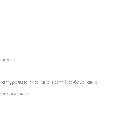
оланами
, натуральна тканина, застібка-блискавка
mmer / premium