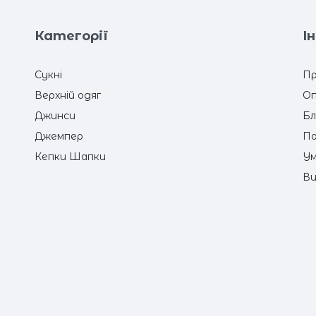
Категорії
І
Сукні
Пр
Верхній одяг
Оп
Джинси
Бл
Джемпер
По
Кепки Шапки
Ум
Ви