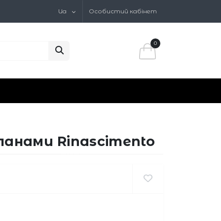
Ua
Особистий кабінет
0
ланами Rinascimento