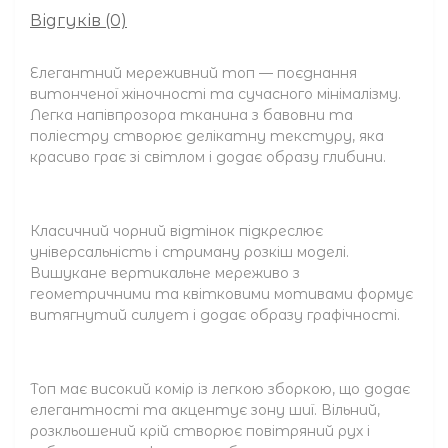
Відгуків (0)
Елегантний мереживний топ — поєднання
витонченої жіночності та сучасного мінімалізму.
Легка напівпрозора тканина з бавовни та
поліестру створює делікатну текстуру, яка
красиво грає зі світлом і додає образу глибини.
Класичний чорний відтінок підкреслює
універсальність і стриману розкіш моделі.
Вишукане вертикальне мереживо з
геометричними та квітковими мотивами формує
витягнутий силует і додає образу графічності.
Топ має високий комір із легкою зборкою, що додає
елегантності та акцентує зону шиї. Вільний,
розкльошений крій створює повітряний рух і