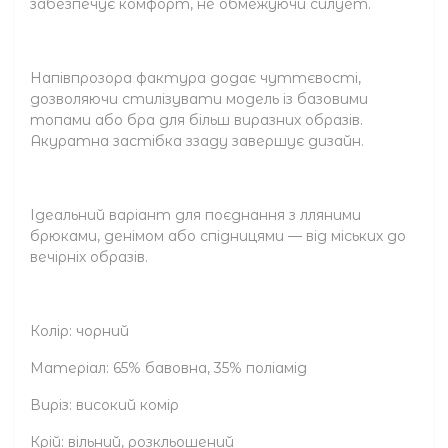
забезпечує комфорт, не обмежуючи силует.
Напівпрозора фактура додає чуттєвості,
дозволяючи стилізувати модель із базовими
топами або бра для більш виразних образів.
Акуратна застібка ззаду завершує дизайн.
Ідеальний варіант для поєднання з лляними
брюками, денімом або спідницями — від міських до
вечірніх образів.
Колір: чорний
Матеріал: 65% бавовна, 35% поліамід
Виріз: високий комір
Крій: вільний, розкльошений