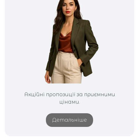
Футболки
Сукні
Блузи
Пояс
Прикраси
Шорти
Брюки
Акційні пропозиції за приємними
Жакети
цінами.
Кепки
Детальніше
Спідниці
Комбінезон