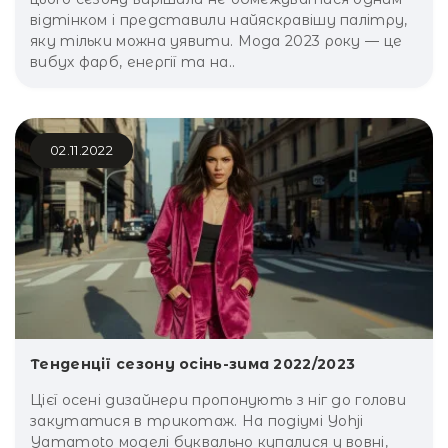
відтінком і представили найяскравішу палітру,
яку тільки можна уявити. Мода 2023 року — це
вибух фарб, енергії та на..
02.11.2022
Тенденції сезону осінь-зима 2022/2023
Цієї осені дизайнери пропонують з ніг до голови
закутатися в трикотаж. На подіумі Yohji
Yamamoto моделі буквально купалися у вовні,