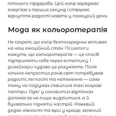
літнього гардероба. Цей колір заряджає
енергією з перших секунд і створює
відчуття радості навіть у похмурий день.
Мода як кольоротерапія
Не секрет, що колір безпосередньо впливає
на наш емоційний стан. Психологи
кажуть, що кольоротерапія — це спосіб
підтримати себе через естетику. І
дизайнери чудово це розуміють. Після
кількох непростих років світ потребував
радості, легкості та натхнення — саме
тому на подіумах з’явилися такі яскраві
палітри. Одяг у соковитих відтінках
допомагає не лише виділитися, а й
буквально підняти настрій. Рожевий
додає ніжності та віри у краще, зелений