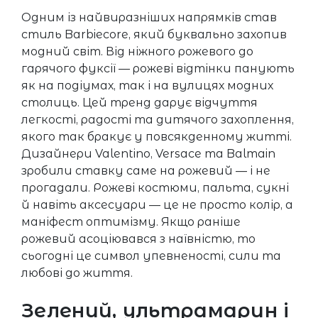
Одним із найвиразніших напрямків став
стиль Barbiecore, який буквально захопив
модний світ. Від ніжного рожевого до
гарячого фуксії — рожеві відтінки панують
як на подіумах, так і на вулицях модних
столиць. Цей тренд дарує відчуття
легкості, радості та дитячого захоплення,
якого так бракує у повсякденному житті.
Дизайнери Valentino, Versace та Balmain
зробили ставку саме на рожевий — і не
прогадали. Рожеві костюми, пальта, сукні
й навіть аксесуари — це не просто колір, а
маніфест оптимізму. Якщо раніше
рожевий асоціювався з наївністю, то
сьогодні це символ упевненості, сили та
любові до життя.
Зелений, ультрамарин і