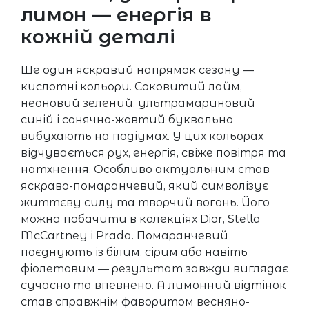
лимон — енергія в
кожній деталі
Ще один яскравий напрямок сезону —
кислотні кольори. Соковитий лайм,
неоновий зелений, ультрамариновий
синій і сонячно-жовтий буквально
вибухають на подіумах. У цих кольорах
відчувається рух, енергія, свіже повітря та
натхнення. Особливо актуальним став
яскраво-помаранчевий, який символізує
життєву силу та творчий вогонь. Його
можна побачити в колекціях Dior, Stella
McCartney і Prada. Помаранчевий
поєднують із білим, сірим або навіть
фіолетовим — результат завжди виглядає
сучасно та впевнено. А лимонний відтінок
став справжнім фаворитом весняно-