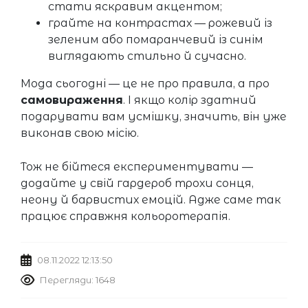
стати яскравим акцентом;
грайте на контрастах — рожевий із
зеленим або помаранчевий із синім
виглядають стильно й сучасно.
Мода сьогодні — це не про правила, а про
самовираження
. І якщо колір здатний
подарувати вам усмішку, значить, він уже
виконав свою місію.
Тож не бійтеся експериментувати —
додайте у свій гардероб трохи сонця,
неону й барвистих емоцій. Адже саме так
працює справжня кольоротерапія.
08.11.2022 12:13:50
Перегляди: 1648