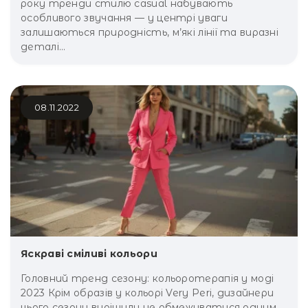
року тренди стилю casual набувають
особливого звучання — у центрі уваги
залишаються природність, м’які лінії та виразні
деталі...
08.11.2022
Яскраві сміливі кольори
Головний тренд сезону: кольоротерапія у моді
2023 Крім образів у кольорі Very Peri, дизайнери
цього сезону вирішили не обмежуватися одним