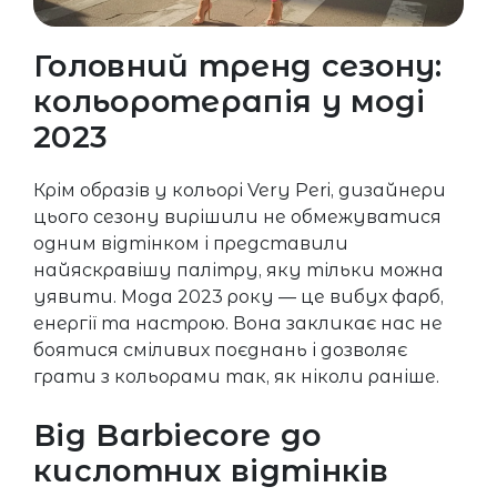
Головний тренд сезону:
кольоротерапія у моді
2023
Крім образів у кольорі Very Peri, дизайнери
цього сезону вирішили не обмежуватися
одним відтінком і представили
найяскравішу палітру, яку тільки можна
уявити. Мода 2023 року — це вибух фарб,
енергії та настрою. Вона закликає нас не
боятися сміливих поєднань і дозволяє
грати з кольорами так, як ніколи раніше.
Від Barbiecore до
кислотних відтінків