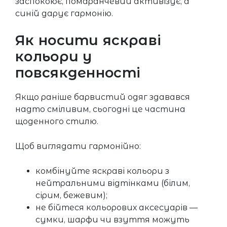
заспокоює, помаранчевий активізує, а
синій дарує гармонію.
Як носити яскраві
кольори у
повсякденності
Якщо раніше барвистий одяг здавався
надто сміливим, сьогодні це частина
щоденного стилю.
Щоб виглядати гармонійно:
комбінуйте яскраві кольори з
нейтральними відтінками (білим,
сірим, бежевим);
не бійтеся кольорових аксесуарів —
сумки, шарфи чи взуття можуть