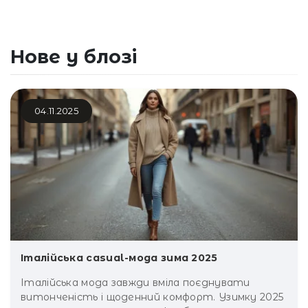
Рубашки
Нове у блозі
Костюм
Джинси
Джемпер
04.11.2025
Кепки Шапки
Верхній одяг
Кардігани
Светри
Шарфи
Італійська casual-мода зима 2025
Італійська мода завжди вміла поєднувати
витонченість і щоденний комфорт. Узимку 2025